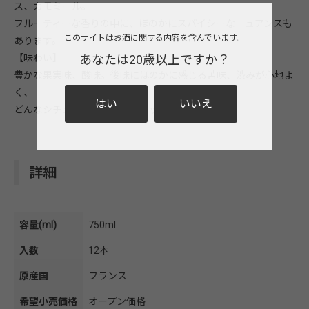
ス、カモミール。
フルーティーな香りの中に、ほのかにスパイシーなニュアンスも
このサイトはお酒に関する内容を含んでいます。
あります。
【味わい】
あなたは20歳以上ですか？
豊かな果実味、酸味。後味にほのかに感じる苦味、渋みが心地よ
く、
はい
いいえ
どんなシチュエーションにもマッチします。
詳細
容量(ml)
750ml
入数
12本
原産国
フランス
希望小売価格
オープン価格