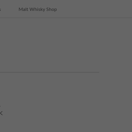
s
Malt Whisky Shop
。
く