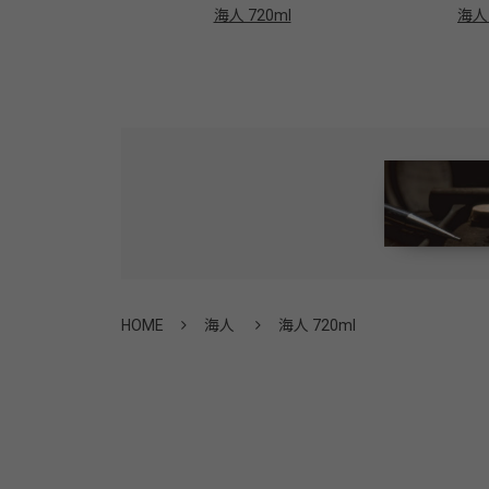
海人 720ml
海人 
HOME
海人
海人 720ml