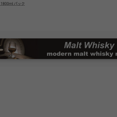
1800ml パック