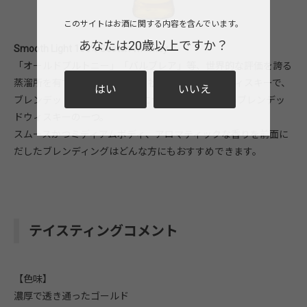
このサイトはお酒に関する内容を含んでいます。
あなたは20歳以上ですか？
Smooth Light 100% Scotch Whiskey
「オールドプルトニー」「バルブレア」等、世界的な評価を誇る
蒸溜所を有するインバーハウス社のブレンデッドウィスキーで、
はい
いいえ
ブレンデッドの黎明期1887年につくられた最も古いブレンデッ
ドウィスキーの一つ。
スムースかつミディアムボディ、アロマティックな香りを前面に
だしたブレンディングはどんな方にもおすすめできます。
テイスティングコメント
【色味】
濃厚で透き通ったゴールド