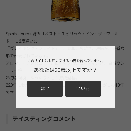
Spirits Journal誌の「ベスト・スピリッツ・イン・ザ・ワール
ド」に 2度輝いた
『ヴァイキング・プライド』は、調和、複雑さ、洗練が、完璧な
形で表現されています。
このサイトはお酒に関する内容を含んでいます。
アロマティックなピート、伝統のフロアモルティング、 自慢のシ
あなたは20歳以上ですか？
ェリー樽、
冷涼な環境、ゆったりとした熟成過程。
220年にわたる伝統製法を余すことなくつぎ込んだのがこの18年
はい
いいえ
です。
テイスティングコメント