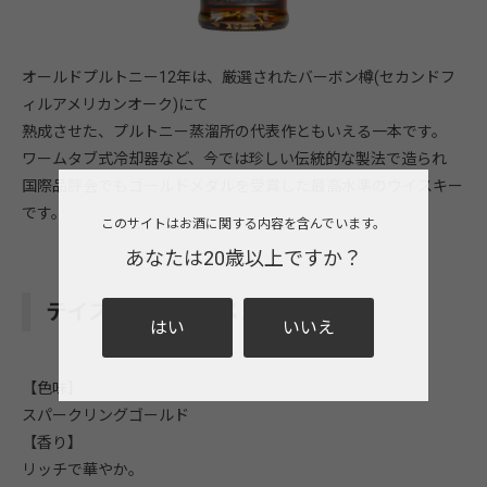
オールドプルトニー12年は、厳選されたバーボン樽(セカンドフ
ィルアメリカンオーク)にて
熟成させた、プルトニー蒸溜所の代表作ともいえる一本です。
ワームタブ式冷却器など、今では珍しい伝統的な製法で造られ
国際品評会でもゴールドメダルを受賞した最高水準のウイスキー
です。
このサイトはお酒に関する内容を含んでいます。
あなたは20歳以上ですか？
テイスティングコメント
はい
いいえ
【色味】
スパークリングゴールド
【香り】
リッチで華やか。