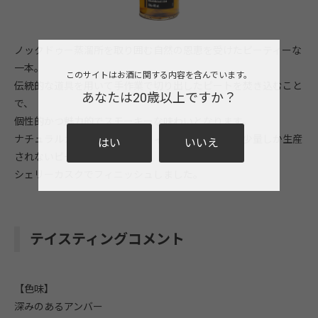
ノックドゥー蒸溜所を取り囲む自然の恩恵を受けたピーティーな
一本。
このサイトはお酒に関する内容を含んでいます。
伝統的な道具を用いて手作業で切り出したピートを焚き込むこと
あなたは20歳以上ですか？
で、
個性的かつ魅力的でスモーキーな味わいとなります。
ナチュラルカラー、ノンチルフィルタードで年間に少量しか生産
はい
いいえ
されないピート原酒を
シェリーカスクでフィニッシュしました。
テイスティングコメント
【色味】
深みのあるアンバー