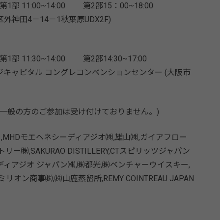
11:00~14:00 第2部15：00~18:00
田4－14－1秋葉原UDX2F)
11:30~14:00 第2部14:30~17:00
ジキャピタル コングレコンベンションセンター (大阪市
一般の方のご参加は受け付けておりません。)
,MHDモエヘネシーディアジオ㈱,雄山㈱,ガイアフロー
㈱,SAKURAO DISTILLERY,CTスピリッツジャパン
ディアジオ ジャパン㈱,㈱都光,㈱ベンチャーウイスキー,
ン商事㈱,㈱山鹿蒸留所,REMY COINTREAU JAPAN