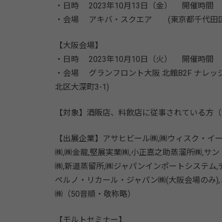
・日時 2023年10月13日（金） 開催時間 第1部 
・会場 アキバ・スクエア (東京都千代田区外神
【大阪会場】
・日時 2023年10月10日（火） 開催時間 第1部 
・会場 グランフロント大阪 北館B2F ナレッ
北区大深町3-1)
【対象】酒販店、料飲店に従事されている方（
【出展企業】アサヒビール㈱,㈱ウィスク・イー
㈱,㈱金龍,堅展実業㈱,小正嘉之助蒸溜所㈱,サントリー
㈱,新道蒸留所,㈱ジャパンインポートシステム,
ペルノ・リカール・ジャパン㈱(大阪会場のみ),ミリオ
㈱（50音順・敬称略）
【モルトセミナー】